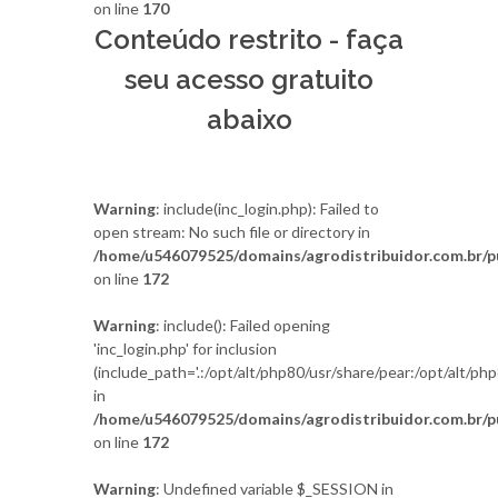
on line
170
Conteúdo restrito - faça
seu acesso gratuito
abaixo
Warning
: include(inc_login.php): Failed to
open stream: No such file or directory in
/home/u546079525/domains/agrodistribuidor.com.br/pu
on line
172
Warning
: include(): Failed opening
'inc_login.php' for inclusion
(include_path='.:/opt/alt/php80/usr/share/pear:/opt/alt/
in
/home/u546079525/domains/agrodistribuidor.com.br/pu
on line
172
Warning
: Undefined variable $_SESSION in