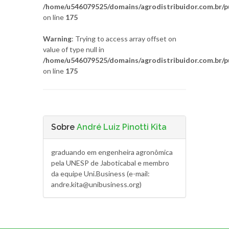
/home/u546079525/domains/agrodistribuidor.com.br/pu
on line
175
Warning
: Trying to access array offset on
value of type null in
/home/u546079525/domains/agrodistribuidor.com.br/pu
on line
175
Sobre
André Luiz Pinotti Kita
graduando em engenheira agronômica
pela UNESP de Jaboticabal e membro
da equipe Uni.Business (e-mail:
andre.kita@unibusiness.org)